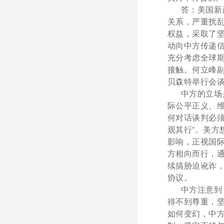
答：美国新政
关系，严重扰
权益，采取了
动向中方传递
充分考虑全球
接触。
何立峰
贝森特举行会
中方的立场是
际公平正义、
何对话谈判必
观其行”。美
影响，正视国
方相向而行，
续搞胁迫讹诈
协议。
中方注意到，
得不到尊重，
如何变幻，中