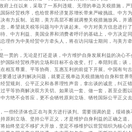
府上任以来，采取了一系列违规、无理的单边关税措施，严
乱国际经贸秩序，也给世界经济复苏增长带来严峻挑战。中方
坚决有力反制。
近期，美方高层不断就调整关税措施放风，并
信息，希望就关税等问题与中方谈起来。中方对美方信息进行
期待、中方利益、美国业界和消费者呼吁的基础上，中方决定
副总理作为中美经贸中方牵头人，将在访问瑞士期间，与美方
谈。
一贯的，无论是打还是谈，中方维护自身发展利益的决心不
维护国际经贸秩序的立场和目标不会改变。打，奉陪到底；谈
须在相互尊重、平等协商、互惠互利的前提下开展。中国有句古
方想要通过谈判解决问题，就要正视单边关税措施给自身和世界
际经贸规则、公平正义和各界理性声音，拿出谈的诚意，纠正
通过平等协商解决双方关切。如果说一套、做一套，甚至企图
，中方绝不会答应，更不会牺牲原则立场、牺牲国际公平正义
一些经济体也正在与美方进行谈判。需要强调的是，绥靖换
坚持原则立场、坚持公平正义，才是维护自身利益的正确之道
方将始终坚定不移扩大开放，坚定不移维护以世贸组织为核心