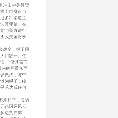
重冲击中美经贸
为捍卫自身正当
通过多种渠道主
了认真评估。在
同意与美方进行
牵头人美国财长
会改变，捍卫国
，大门敞开。任
话，“听其言而
带来的严重负面
错误做法，与中
以谈为幌子，继
去寻求达成任何
不来和平，妥协
。无论国际风云
的多边贸易体